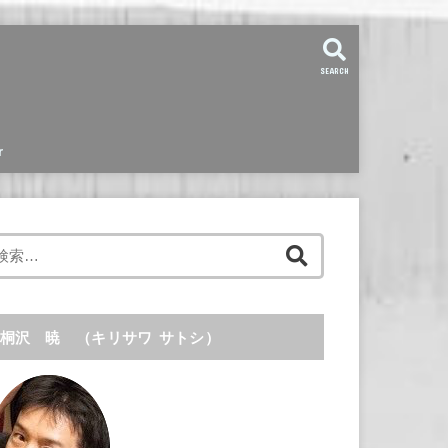
SEARCH
r
検
索
:
桐沢 暁 （キリサワ サトシ）