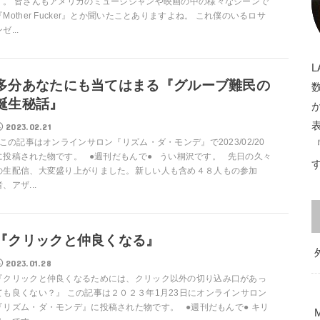
す。 皆さんもアメリカのミュージシャンや映画の中の様々なシーンで
『Mother Fucker』とか聞いたことありますよね。 これ僕のいるロサ
ゼ...
多分あなたにも当てはまる『グルーブ難民の
誕生秘話』
2023.02.21
この記事はオンラインサロン『リズム・ダ・モンデ』で2023/02/20
に投稿された物です。 ●週刊だもんで● うい桐沢です。 先日の久々
の生配信、大変盛り上がりました。新しい人も含め４８人もの参加
者、アザ...
『クリックと仲良くなる』
2023.01.28
『クリックと仲良くなるためには、クリック以外の切り込み口があっ
ても良くない？』 この記事は２０２３年1月23日にオンラインサロン
『リズム・ダ・モンデ』に投稿された物です。 ●週刊だもんで● キリ