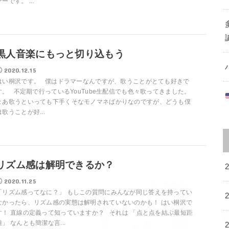
サーです。 ...
黒人音楽にもっと切り込もう
2020.12.15
はい桐沢です。 僕はドラマーなんですが、歌うことがとても好きで
す。 不定期で行っているYouTube生配信でも色々歌ってきました。
まあ歌うといっても下手くそなモノマネばかりなのですが、どうも僕
は歌うことが好...
リズム感は解明できるか？
2020.11.25
「リズム感ってなに？」 もしこの質問にみんなが同じ答えを持ってい
なかったら、リズム感の実態は解明されていないのかも！ はい桐沢で
す！ 直線の定義って知っていますか？ それは 「点と点を結ぶ最短距
離」 なんとも簡潔な言...