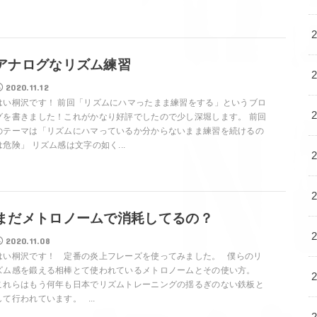
アナログなリズム練習
2020.11.12
はい桐沢です！ 前回「リズムにハマったまま練習をする」というブロ
グを書きました！これがかなり好評でしたので少し深堀します。 前回
のテーマは「リズムにハマっているか分からないまま練習を続けるの
は危険」 リズム感は文字の如く...
まだメトロノームで消耗してるの？
2020.11.08
はい桐沢です！ 定番の炎上フレーズを使ってみました。 僕らのリ
ズム感を鍛える相棒とて使われているメトロノームとその使い方。
これらはもう何年も日本でリズムトレーニングの揺るぎのない鉄板と
して行われています。 ...