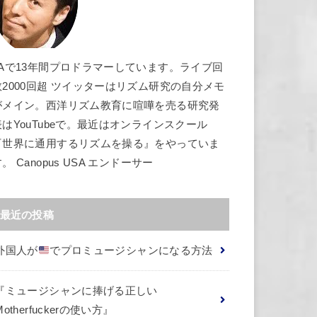
LAで13年間プロドラマーしています。ライブ回
数2000回超 ツイッターはリズム研究の自分メモ
がメイン。西洋リズム教育に喧嘩を売る研究発
表はYouTubeで。最近はオンラインスクール
『世界に通用するリズムを操る』をやっていま
す。
Canopus USA エンドーサー
最近の投稿
外国人が
でプロミュージシャンになる方法
『ミュージシャンに捧げる正しい
Motherfuckerの使い方』